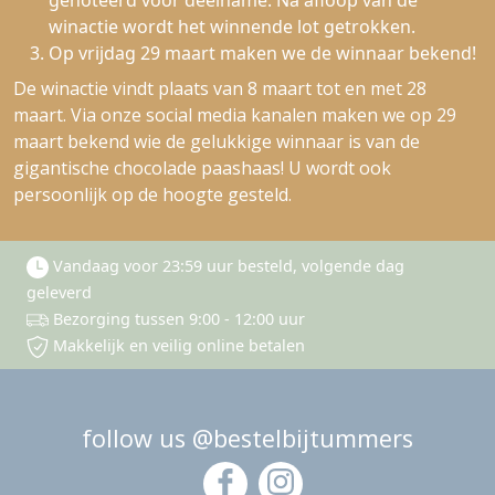
genoteerd voor deelname. Na afloop van de
winactie wordt het winnende lot getrokken.
Op vrijdag 29 maart maken we de winnaar bekend!
De winactie vindt plaats van 8 maart tot en met 28
maart. Via onze social media kanalen maken we op 29
maart bekend wie de gelukkige winnaar is van de
gigantische chocolade paashaas! U wordt ook
persoonlijk op de hoogte gesteld.
Vandaag voor 23:59 uur besteld, volgende dag
geleverd
Bezorging tussen 9:00 - 12:00 uur
Makkelijk en veilig online betalen
follow us @bestelbijtummers