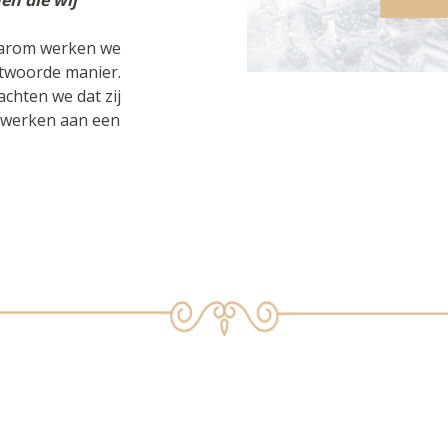
en die wij
Daarom werken we
ntwoorde manier.
chten we dat zij
 werken aan een