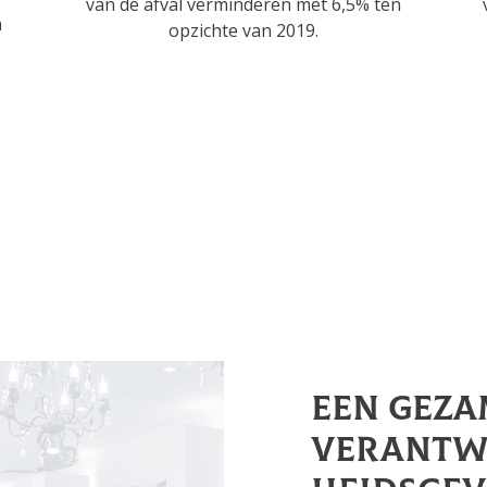
van de afval verminderen met 6,5% ten
n
opzichte van 2019.
Een geza
verantw