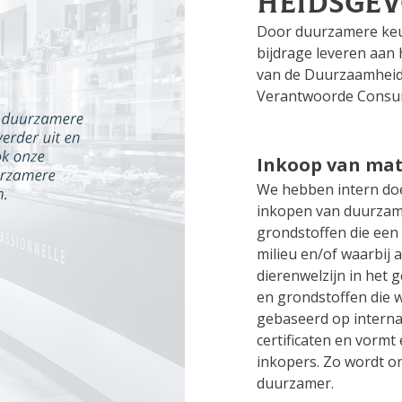
heidsge
Door duurzamere keuz
bijdrage leveren aan 
van de Duurzaamheid
Verantwoorde Consum
Inkoop van mat
We hebben intern doe
inkopen van duurzame
grondstoffen die een
milieu en/of waarbij
dierenwelzijn in het 
en grondstoffen die 
gebaseerd op interna
certificaten en vorm
inkopers. Zo wordt o
duurzamer.